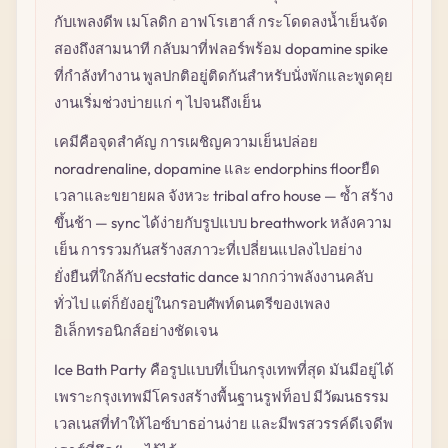
กับเพลงดีพ เมโลดิก อาฟโรเฮาส์ กระโดดลงน้ำเย็นจัด
สองถึงสามนาที กลับมาที่ฟลอร์พร้อม dopamine spike
ที่กำลังทำงาน พูลปกติอยู่ติดกันสำหรับนั่งพักและพูดคุย
งานเริ่มช่วงบ่ายแก่ ๆ ไปจนถึงเย็น
เคมีคือจุดสำคัญ การเผชิญความเย็นปล่อย
noradrenaline, dopamine และ endorphins floorยืด
เวลาและขยายผล จังหวะ tribal afro house — ซ้ำ สร้าง
ขึ้นช้า — sync ได้ง่ายกับรูปแบบ breathwork หลังความ
เย็น การรวมกันสร้างสภาวะที่เปลี่ยนแปลงไปอย่าง
ยั่งยืนที่ใกล้กับ ecstatic dance มากกว่าพลังงานคลับ
ทั่วไป แต่ก็ยังอยู่ในกรอบศัพท์ดนตรีของเพลง
อิเล็กทรอนิกส์อย่างชัดเจน
Ice Bath Party คือรูปแบบที่เป็นกรุงเทพที่สุด มันมีอยู่ได้
เพราะกรุงเทพมีโครงสร้างพื้นฐานรูฟท็อป มีวัฒนธรรม
เวลเนสที่ทำให้ไอซ์บาธอ่านง่าย และมีพรสวรรค์ดีเจดีพ