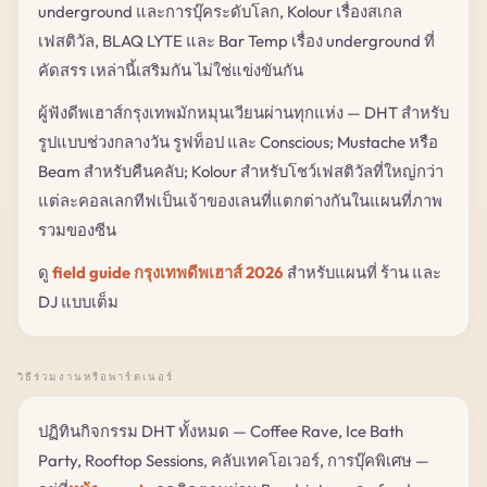
underground และการบุ๊คระดับโลก, Kolour เรื่องสเกล
เฟสติวัล, BLAQ LYTE และ Bar Temp เรื่อง underground ที่
คัดสรร เหล่านี้เสริมกัน ไม่ใช่แข่งขันกัน
ผู้ฟังดีพเฮาส์กรุงเทพมักหมุนเวียนผ่านทุกแห่ง — DHT สำหรับ
รูปแบบช่วงกลางวัน รูฟท็อป และ Conscious; Mustache หรือ
Beam สำหรับคืนคลับ; Kolour สำหรับโชว์เฟสติวัลที่ใหญ่กว่า
แต่ละคอลเลกทีฟเป็นเจ้าของเลนที่แตกต่างกันในแผนที่ภาพ
รวมของซีน
ดู
field guide กรุงเทพดีพเฮาส์ 2026
สำหรับแผนที่ ร้าน และ
DJ แบบเต็ม
วิธีร่วมงานหรือพาร์ตเนอร์
ปฏิทินกิจกรรม DHT ทั้งหมด — Coffee Rave, Ice Bath
Party, Rooftop Sessions, คลับเทคโอเวอร์, การบุ๊คพิเศษ —