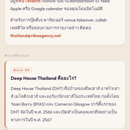
อยู่ที่
หน้า events
กดติดตามผ่าน Bandsintown จะ feed
Apple หรือ Google calendar ของคุณโดยอัตโนมัติ
สำหรับการบุ๊คดีเจ พาร์ตเนอร์ venue takeover, collab
เฟสติวัล หรือสอบถามการรายงานข่าว ติดต่อ
thailand@vibeagency.net
คำถามที่พบบ่อย
คำถาม 01
Deep House Thailand คืออะไร?
Deep House Thailand (DHT) คือบ้านของดีพเฮาส์ อาฟโรเฮา
ส์ เมโลดิกเฮาส์ และออร์แกนิกเฮาส์ในประเทศไทย ก่อตั้งโดย
Yasin Borry (BYAS) และ Cameron Glasgow ปาร์ตี้แรกของ
DHT จัดในปี พ.ศ. 2566 และเปิดตัวเป็นคอลเลกทีฟอย่างเป็น
ทางการในปี พ.ศ. 2567