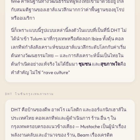
time ค่าพื้นฐานทางวัฒนธรรมที่ผู้ฟังไทยเข้ามาด้วยอยู่ใกล้
กับสมมติฐานของเฮาส์แนวลึกมากกว่าค่าพื้นฐานของยุโรป
หรืออเมริกา
นี่ก็เพราะแบบนี้รูปแบบเหล่านี้ลงตัวในแบบที่เป็นที่นี่ DHT ไม่
ได้นำเข้า Tulum มาที่กรุงเทพหรือคัดลอก Ibiza ทั้งดุ้น คอล
เลกทีฟกำลังสังเคราะห์ขนบเฮาส์แนวลึกระดับโลกกับค่าเริ่ม
ต้นทางวัฒนธรรมไทย — และการสังเคราะห์นั้นเป็นไทยใน
ต้นกำเนิดอย่างแท้จริง ไม่ได้ยืมมา
ชุมชน
และ
สุขภาพใจ
คือ
คำสำคัญ ไม่ใช่ "rave culture"
DHT ในซีนกรุงเทพภาพรวม
DHT คือบ้านของดีพ อาฟโร เมโลดิก และออร์แกนิกเฮาส์ใน
ประเทศไทย คอลเลกทีฟและผู้ดำเนินการ ร้าน อื่น ๆ ใน
กรุงเทพครอบครองแนวข้างเคียง — Mustache เป็นผู้นำเรื่อง
พลังงานคลับและอำนาจของ ร้าน, Beam เรื่องเครดิต