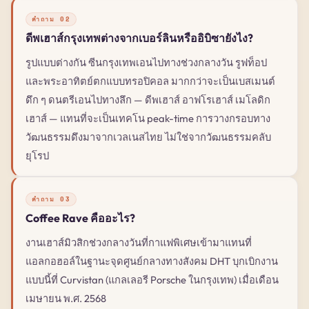
คำถาม 02
ดีพเฮาส์กรุงเทพต่างจากเบอร์ลินหรืออิบิซายังไง?
รูปแบบต่างกัน ซีนกรุงเทพเอนไปทางช่วงกลางวัน รูฟท็อป
และพระอาทิตย์ตกแบบทรอปิคอล มากกว่าจะเป็นเบสเมนต์
ดึก ๆ ดนตรีเอนไปทางลึก — ดีพเฮาส์ อาฟโรเฮาส์ เมโลดิก
เฮาส์ — แทนที่จะเป็นเทคโน peak-time การวางกรอบทาง
วัฒนธรรมดึงมาจากเวลเนสไทย ไม่ใช่จากวัฒนธรรมคลับ
ยุโรป
คำถาม 03
Coffee Rave คืออะไร?
งานเฮาส์มิวสิกช่วงกลางวันที่กาแฟพิเศษเข้ามาแทนที่
แอลกอฮอล์ในฐานะจุดศูนย์กลางทางสังคม DHT บุกเบิกงาน
แบบนี้ที่ Curvistan (แกลเลอรี Porsche ในกรุงเทพ) เมื่อเดือน
เมษายน พ.ศ. 2568