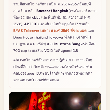
รายชื่อเทคโอเวอร์ตลอดปี พ.ศ. 2567-2569 ยึดอยู่ที่
สาม ร้าน หลัก:
Baccarat Bangkok
(เทคโอเวอร์หลาย
ห้อง รวมถึง lobby และพื้นที่เพิ่มเติม สงกรานต์ พ.ศ.
2568),
APT 101
(เพนต์เฮาส์คลับสุขุมวิท 17 รวมถึง
BYAS Takeover เมษายน พ.ศ. 2569 ที่ขายหมด
และ
Deep House Thailand Takeover ที่ APT 101 วันที่ 11
กรกฎาคม พ.ศ. 2569) และ
Mustache Bangkok
(สีลม
700 cap ระบบเสียง VOID ในคืนguest DJ)
คลับเทคโอเวอร์เป็นแกนของปฏิทิน DHT เพราะจับคู่
เสียงที่ลึกกว่ากับพลังงานและสเกลโปรดักชันของคืน
คลับจริง guest DJระดับโลกที่แวะผ่านกรุงเทพมักหา
slot คลับเทคโอเวอร์ก่อนเสมอ