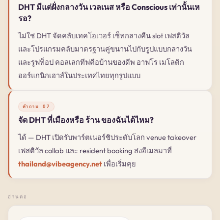
DHT มีแต่ฝั่งกลางวัน เวลเนส หรือ Conscious เท่านั้นเห
รอ?
ไม่ใช่ DHT จัดคลับเทคโอเวอร์ เซ็ทกลางคืน slot เฟสติวัล
และโปรแกรมคลับมาตรฐานคู่ขนานไปกับรูปแบบกลางวัน
และรูฟท็อป คอลเลกทีฟคือบ้านของดีพ อาฟโร เมโลดิก
ออร์แกนิกเฮาส์ในประเทศไทยทุกรูปแบบ
คำถาม 07
จัด DHT ที่เมืองหรือ ร้าน ของฉันได้ไหม?
ได้ — DHT เปิดรับพาร์ตเนอร์ชิประดับโลก venue takeover
เฟสติวัล collab และ resident booking ส่งอีเมลมาที่
thailand@vibeagency.net
เพื่อเริ่มคุย
อ่านต่อ